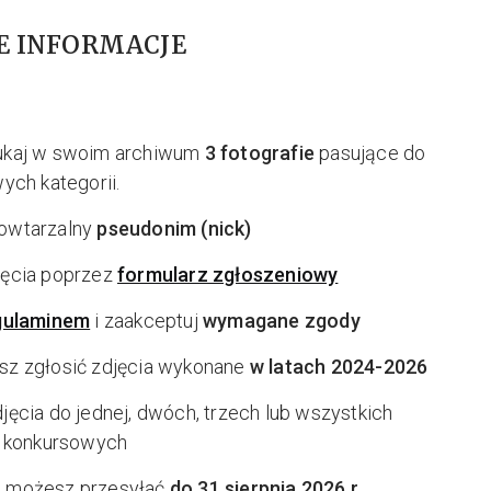
E INFORMACJE
ukaj w swoim archiwum
3 fotografie
pasujące do
ych kategorii.
owtarzalny
pseudonim (nick)
jęcia poprzez
formularz zgłoszeniowy
gulaminem
i zaakceptuj
wymagane zgody
sz zgłosić zdjęcia wykonane
w latach 2024-2026
jęcia do jednej, dwóch, trzech lub wszystkich
i konkursowych
 możesz przesyłać
do 31 sierpnia 2026 r.