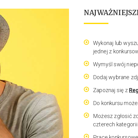
NAJWAŻNIEJSZ
Wykonaj lub wysz
jednej z konkursow
Wymyśl swój niep
Dodaj wybrane zd
Zapoznaj się z
Re
Do konkursu może
Możesz zgłosić zd
czterech kategori
Prace konkursowe