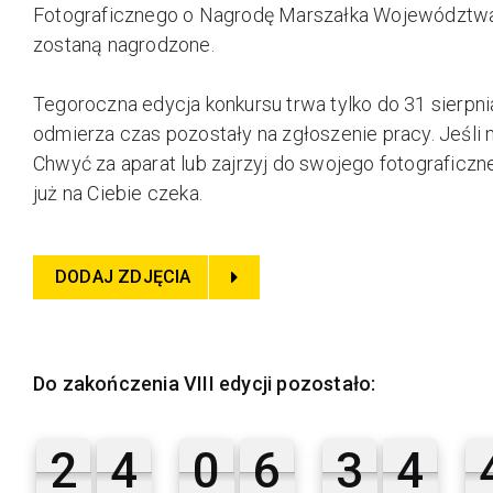
Fotograficznego o Nagrodę Marszałka Województwa 
zostaną nagrodzone.
Tegoroczna edycja konkursu trwa tylko do 31 sierpnia
odmierza czas pozostały na zgłoszenie pracy. Jeśli ma
Chwyć za aparat lub zajrzyj do swojego fotograficz
już na Ciebie czeka.
DODAJ ZDJĘCIA
Do zakończenia VIII edycji pozostało:
2
4
0
6
3
4
2
4
0
6
3
4