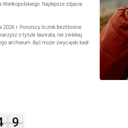
Wielkopolskiego. Najlepsze zdjęcia
 2026 r. Poniższy licznik bezlitośnie
rzysz o tytule laureata, nie zwlekaj.
nego archiwum. Być może zwycięski kadr
4
8
4
7
5
9
7
8