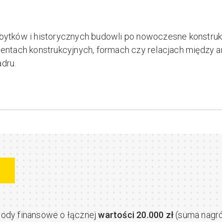
abytków i historycznych budowli po nowoczesne konstrukc
ementach konstrukcyjnych, formach czy relacjach między 
dru.
rody finansowe o łącznej
wartości 20.000 zł
(suma nagró