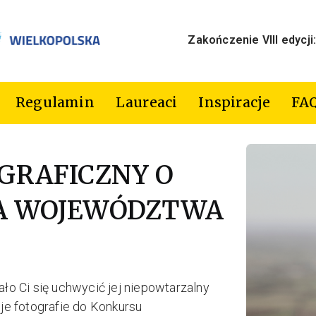
Zakończenie VIII edycji:
Regulamin
Laureaci
Inspiracje
FA
GRAFICZNY O
A WOJEWÓDZTWA
ło Ci się uchwycić jej niepowtarzalny
oje fotografie do Konkursu